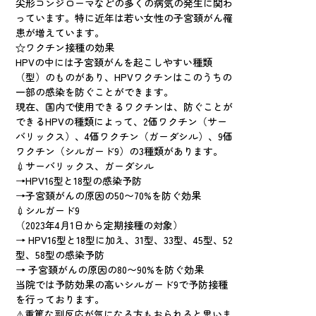
尖形コンジローマなどの多くの病気の発生に関わ
っています。特に近年は若い女性の子宮頚がん罹
患が増えています。
☆ワクチン接種の効果
HPVの中には子宮頚がんを起こしやすい種類
（型）のものがあり、HPVワクチンはこのうちの
一部の感染を防ぐことができます。
現在、国内で使用できるワクチンは、防ぐことが
できるHPVの種類によって、2価ワクチン（サー
バリックス）、4価ワクチン（ガーダシル）、9価
ワクチン（シルガード9）の3種類があります。
💉サーバリックス、ガーダシル
→HPV16型と18型の感染予防
→子宮頚がんの原因の50〜70%を防ぐ効果
💉シルガード9
（2023年4月1日から定期接種の対象）
→ HPV16型と18型に加え、31型、33型、45型、52
型、58型の感染予防
→ 子宮頚がんの原因の80〜90%を防ぐ効果
当院では予防効果の高いシルガード9で予防接種
を行っております。
⚠️重篤な副反応が気になる方もおられると思いま